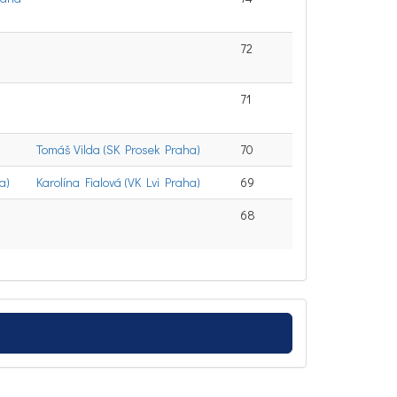
72
71
Tomáš Vilda (SK Prosek Praha)
70
a)
Karolína Fialová (VK Lvi Praha)
69
68