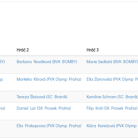
4
Hráč 2
Hráč 3
BY)
Barbora Nováková (BVK BOMBY)
Marie Sedlatá (BVK BOMBY)
mp
Markéta Klírová (PVK Olymp Praha)
Ella Zbirovská (PVK Olymp 
Tereza Šlaisová (SC Braník)
Karoline Schram (SC Braník
ha)
Daniel Lar (SK Prosek Praha)
Filip Král (SK Prosek Praha)
Ella Prokopcova (PVK Olymp Praha)
Klára Karešová (PVK Olymp