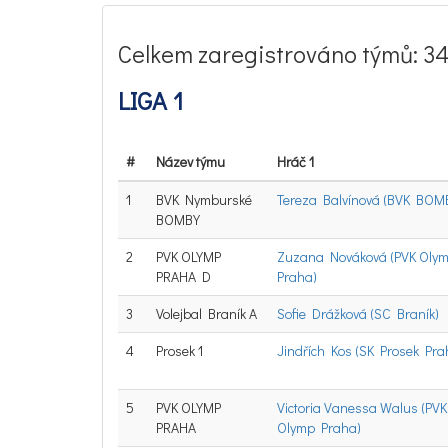
Celkem zaregistrováno týmů: 3
LIGA 1
#
Název týmu
Hráč 1
1
BVK Nymburské
Tereza Balvínová (BVK BOM
BOMBY
2
PVK OLYMP
Zuzana Nováková (PVK Oly
PRAHA D
Praha)
3
Volejbal Braník A
Sofie Drážková (SC Braník)
4
Prosek 1
Jindřích Kos (SK Prosek Pra
5
PVK OLYMP
Victoria Vanessa Walus (PVK
PRAHA
Olymp Praha)