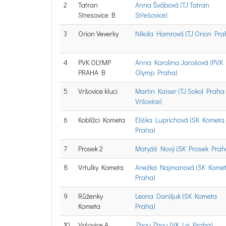
2
Tatran
Anna Švábová (TJ Tatran
Stresovice B
Střešovice)
3
Orion Veverky
Nikola Hamrová (TJ Orion Pra
4
PVK OLYMP
Anna Karolína Jarošová (PVK
PRAHA B
Olymp Praha)
5
Vršovice kluci
Martin Kaiser (TJ Sokol Praha
Vršovice)
6
Koblížci Kometa
Eliška Luprichová (SK Kometa
Praha)
7
Prosek 2
Matyáš Nový (SK Prosek Prah
8
Vrtulky Kometa
Anežka Najmanová (SK Kome
Praha)
9
Růženky
Leona Daniljuk (SK Kometa
Kometa
Praha)
10
Vršovice A
Zhou Zhou (VK Lvi Praha)