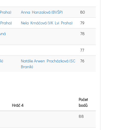
 Praha)
Anna Hanzalová (BVŠP)
80
 Praha)
Nela Krnáčová (VK Lvi Praha)
79
ovná
78
77
k)
Natálie Arwen Procházková (SC
76
Braník)
Počet
Hráč 4
bodů
88