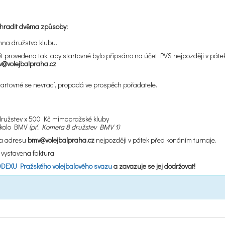
uhradit dvěma způsoby:
na družstva klubu.
ýt provedena tak, aby startovné bylo připsáno na účet PVS nejpozději v páte
@volejbalpraha.cz
startovné se nevrací, propadá ve prospěch pořadatele.
 družstev x 500 Kč mimopražské kluby
í kolo BMV
(př. Kometa 8 družstev BMV 1)
na adresu
bmv@volejbalpraha.cz
nejpozději v pátek před konáním turnaje.
vystavena faktura.
EXU Pražského volejbalového svazu
a zavazuje se jej dodržovat!