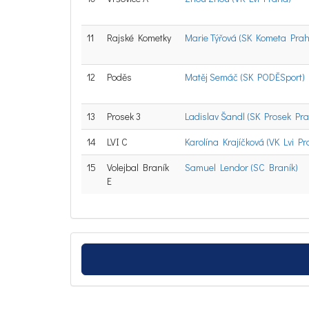
11
Rajské Kometky
Marie Týřová (SK Kometa Pra
12
Poděs
Matěj Semáč (SK PODĚSport)
13
Prosek 3
Ladislav Šandl (SK Prosek Pr
14
LVI C
Karolína Krajíčková (VK Lvi Pr
15
Volejbal Braník
Samuel Lendor (SC Braník)
E