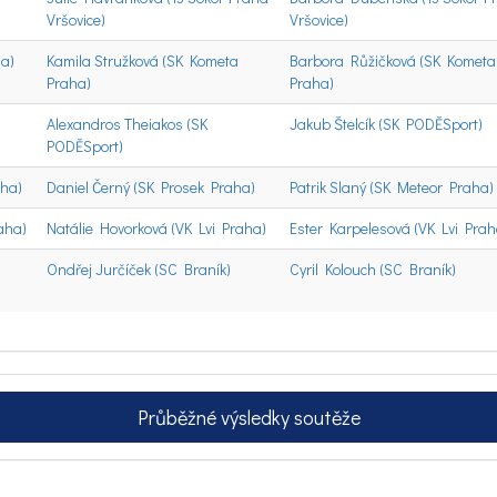
Vršovice)
Vršovice)
ha)
Kamila Stružková (SK Kometa
Barbora Růžičková (SK Kometa
Praha)
Praha)
Alexandros Theiakos (SK
Jakub Štelcík (SK PODĚSport)
PODĚSport)
aha)
Daniel Černý (SK Prosek Praha)
Patrik Slaný (SK Meteor Praha)
aha)
Natálie Hovorková (VK Lvi Praha)
Ester Karpelesová (VK Lvi Prah
Ondřej Jurčíček (SC Braník)
Cyril Kolouch (SC Braník)
Průběžné výsledky soutěže