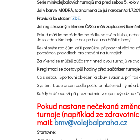
Série minivolejbalových turnajů má před sebou 5. kolo 
Jsi v barvě MODRÁ, to znamená že jsi narozen/a 1.7.201
Pravidla ke stažení
ZDE
.
Jsi registrovaným členem ČVS a máš zaplacený licenční 
Pokud máš kamaráda/kamarádku ve svém klubu, nebo třeba 
Jako jeden tým bojujte bok po boku na hřišti o body!
Řekni svým rodičům, ať ti pomůžou připravit si věci na zá
popsáno v pravidlech pro chování na turnajích.
Za víkend se můžeš zúčastnit hned dvou turnajů ve dvou
K registraci se dostav půl hodiny před začátkem turnaj
Co s sebou: Sportovní oblečení a obuv, svačinu, pití, ta
Systém: Bude určen podle počtu přihlášených týmů a b
Každý hráč obdrží při prezenci minivolejbalový odznak "p
Pokud nastane nečekaná změna 
turnaje (například ze zdravotní
mail:
bmv@volejbalpraha.cz
Startovné: