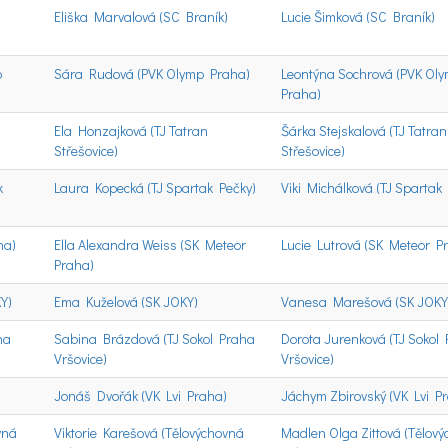
Eliška Marvalová (SC Braník)
Lucie Šimková (SC Braník)
p
Sára Rudová (PVK Olymp Praha)
Leontýna Sochrová (PVK Ol
Praha)
Ela Honzajková (TJ Tatran
Šárka Stejskalová (TJ Tatran
Střešovice)
Střešovice)
k
Laura Kopecká (TJ Spartak Pečky)
Viki Michálková (TJ Spartak
ha)
Ella Alexandra Weiss (SK Meteor
Lucie Lutrová (SK Meteor P
Praha)
Y)
Ema Kuželová (SK JOKY)
Vanesa Marešová (SK JOKY
ha
Sabina Brázdová (TJ Sokol Praha
Dorota Jurenková (TJ Sokol
Vršovice)
Vršovice)
)
Jonáš Dvořák (VK Lvi Praha)
Jáchym Zbirovský (VK Lvi P
vná
Viktorie Karešová (Tělovýchovná
Madlen Olga Zittová (Tělov