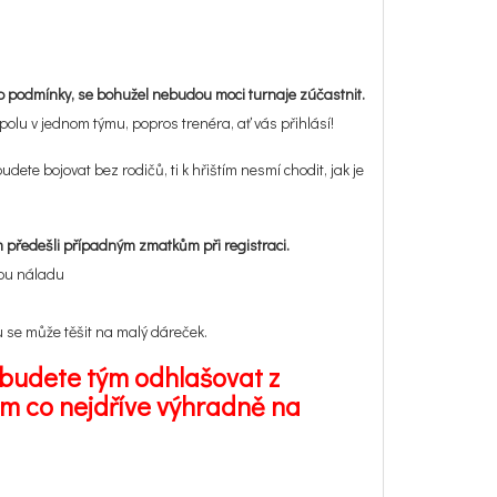
to podmínky, se bohužel nebudou moci turnaje zúčastnit.
olu v jednom týmu, popros trenéra, ať vás přihlásí!
dete bojovat bez rodičů, ti k hřištím nesmí chodit, jak je
 předešli případným zmatkům při registraci.
rou náladu
u se může těšit na malý dáreček.
budete tým odhlašovat z
lům co nejdříve výhradně na