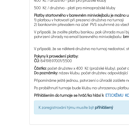
400 Kč / družstvo - platí pro pražské kluby
500 Kč / družstvo - platí pro mimopražské kluby
Platby startovného v barevném minivolejbalu je možno 
1) platbou v hotovosti při prezenci družstva na turnaji
2) bankovním převodem na účet PVS souhrnně za všech
V případě, že zvolíte platbu bankou, pak úhrada musí b
potvrzení úhrady na email barevného minivolejbalu:
bmv
V případě, že se některé družstvo na turnaj nedostaví, 
Pokyny k provedení platby:
ČÚ:
8419897001/5500
Částka:
počet družstev x 400 Kč (pražské kluby), počet
Do poznámky:
název klubu, počet družstev, odpovídajíc
Připomínáme ještě jednou, potvrzení o úhradě zašlete 
Po proběhnutí turnaje bude klubu na uhrazenou platbu 
Přihlášením do turnaje se hráč/ka hlásí k
ETICKÉMU KOD
K zaregistrování týmu musíte být
přihlášený