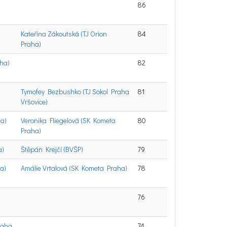
86
Kateřina Zákoutská (TJ Orion
84
Praha)
aha)
82
a
Tymofey Bezbushko (TJ Sokol Praha
81
Vršovice)
a)
Veronika Fliegelová (SK Kometa
80
Praha)
a)
Štěpán Krejčí (BVŠP)
79
a)
Amálie Vrtalová (SK Kometa Praha)
78
76
raha
74