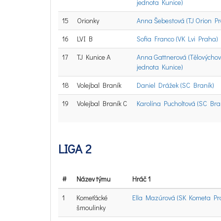
jednota Kunice)
15
Orionky
Anna Šebestová (TJ Orion P
16
LVI B
Sofia Franco (VK Lvi Praha)
17
TJ Kunice A
Anna Gattnerová (Tělovýcho
jednota Kunice)
18
Volejbal Braník
Daniel Drážek (SC Braník)
19
Volejbal Braník C
Karolína Pucholtová (SC Bra
LIGA 2
#
Název týmu
Hráč 1
1
Komeťácké
Ella Mazúrová (SK Kometa Pr
šmoulinky