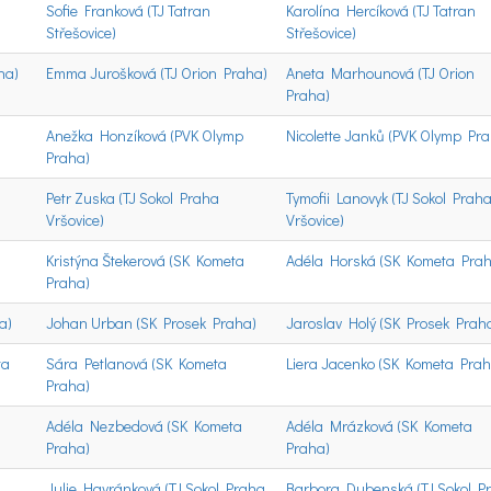
Sofie Franková (TJ Tatran
Karolína Hercíková (TJ Tatran
Střešovice)
Střešovice)
ha)
Emma Jurošková (TJ Orion Praha)
Aneta Marhounová (TJ Orion
Praha)
Anežka Honzíková (PVK Olymp
Nicolette Janků (PVK Olymp Pr
Praha)
Petr Zuska (TJ Sokol Praha
Tymofii Lanovyk (TJ Sokol Prah
Vršovice)
Vršovice)
Kristýna Štekerová (SK Kometa
Adéla Horská (SK Kometa Prah
Praha)
a)
Johan Urban (SK Prosek Praha)
Jaroslav Holý (SK Prosek Prah
ta
Sára Petlanová (SK Kometa
Liera Jacenko (SK Kometa Prah
Praha)
Adéla Nezbedová (SK Kometa
Adéla Mrázková (SK Kometa
Praha)
Praha)
Julie Havránková (TJ Sokol Praha
Barbora Dubenská (TJ Sokol P