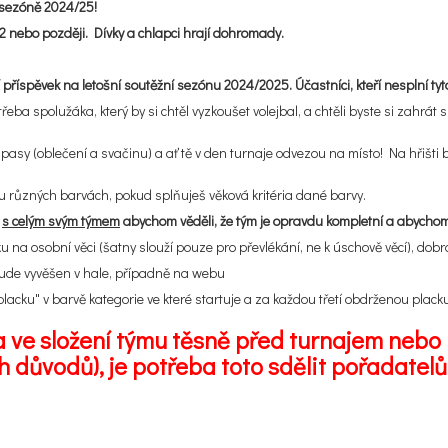
v sezóně 2024/25!
2 nebo později. Dívky a chlapci hrají dohromady.
příspěvek na letošní soutěžní sezónu 2024/2025. Účastníci, kteří nesplní ty
spolužáka, který by si chtěl vyzkoušet volejbal, a chtěli byste si zahrát sp
pasy (oblečení a svačinu) a ať tě v den turnaje odvezou na místo! Na hřišti bu
 různých barvách, pokud splňuješ věková kritéria dané barvy.
e
s celým svým týmem
abychom věděli, že tým je opravdu kompletní a abychom
šku na osobní věci (šatny slouží pouze pro převlékání, ne k úschově věcí), dob
ude vyvěšen v hale, případně na webu
lacku" v barvě kategorie ve které startuje a za každou třetí obdrženou plack
ve složení týmu těsně před turnajem nebo 
ch důvodů), je potřeba toto sdělit pořadate