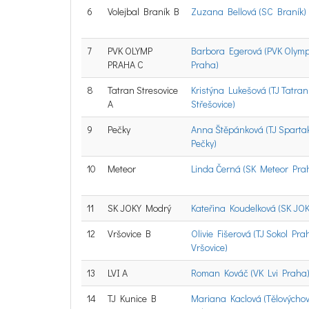
6
Volejbal Braník B
Zuzana Bellová (SC Braník)
7
PVK OLYMP
Barbora Egerová (PVK Olym
PRAHA C
Praha)
8
Tatran Stresovice
Kristýna Lukešová (TJ Tatran
A
Střešovice)
9
Pečky
Anna Štěpánková (TJ Sparta
Pečky)
10
Meteor
Linda Černá (SK Meteor Pra
11
SK JOKY Modrý
Kateřina Koudelková (SK JOK
12
Vršovice B
Olivie Fišerová (TJ Sokol Pra
Vršovice)
13
LVI A
Roman Kováč (VK Lvi Praha
14
TJ Kunice B
Mariana Kaclová (Tělovýcho