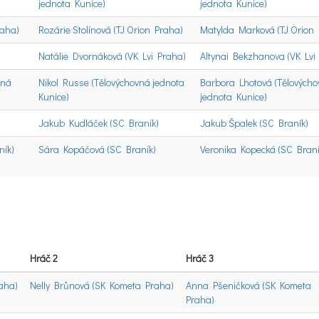
jednota Kunice)
jednota Kunice)
raha)
Rozárie Stolínová (TJ Orion Praha)
Matylda Marková (TJ Orion
Natálie Dvornáková (VK Lvi Praha)
Altynai Bekzhanova (VK Lvi
vná
Nikol Russe (Tělovýchovná jednota
Barbora Lhotová (Tělových
Kunice)
jednota Kunice)
Jakub Kudláček (SC Braník)
Jakub Špalek (SC Braník)
ník)
Sára Kopáčová (SC Braník)
Veronika Kopecká (SC Braní
Hráč 2
Hráč 3
aha)
Nelly Brůnová (SK Kometa Praha)
Anna Pšeničková (SK Kometa
Praha)