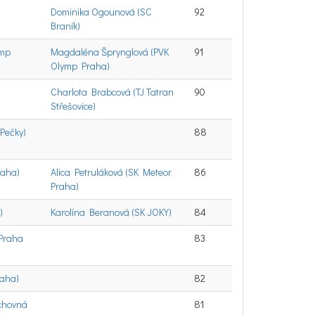
Dominika Ogounová (SC
92
Braník)
ymp
Magdaléna Šprynglová (PVK
91
Olymp Praha)
Charlota Brabcová (TJ Tatran
90
Střešovice)
 Pečky)
88
raha)
Alica Petruláková (SK Meteor
86
Praha)
)
Karolína Beranová (SK JOKY)
84
 Praha
83
raha)
82
ýchovná
81