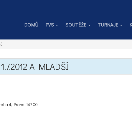
DOMŮ
PVS
SOUTĚŽE
TURNAJE
jů
1.7.2012 A MLADŠÍ
raha 4, Praha, 147 00