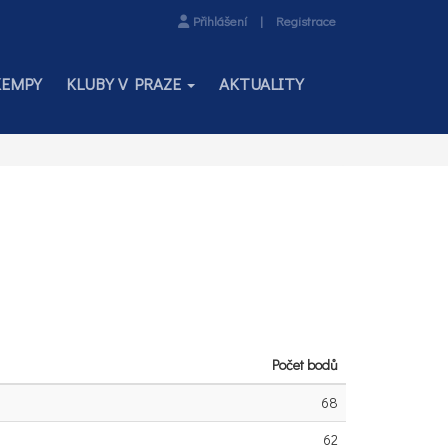
Přihlášení
|
Registrace
KEMPY
KLUBY V PRAZE
AKTUALITY
Počet bodů
68
62