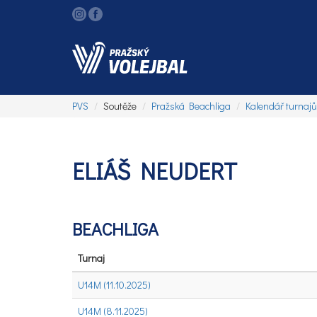
PVS
Soutěže
Pražská Beachliga
Kalendář turnajů
ELIÁŠ NEUDERT
BEACHLIGA
Turnaj
U14M (11.10.2025)
U14M (8.11.2025)