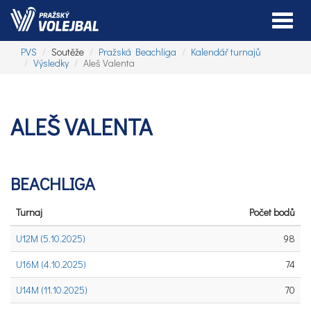
Toggle
PVS
Soutěže
Pražská Beachliga
Kalendář turnajů
Výsledky
Aleš Valenta
ALEŠ VALENTA
BEACHLIGA
Turnaj
Počet bodů
U12M (5.10.2025)
98
U16M (4.10.2025)
74
U14M (11.10.2025)
70