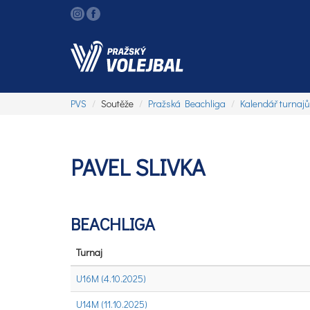
PVS
Soutěže
Pražská Beachliga
Kalendář turnajů
PAVEL SLIVKA
BEACHLIGA
Turnaj
U16M (4.10.2025)
U14M (11.10.2025)