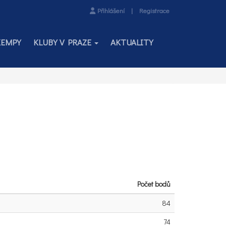
Přihlášení
|
Registrace
KEMPY
KLUBY V PRAZE
AKTUALITY
Počet bodů
84
74