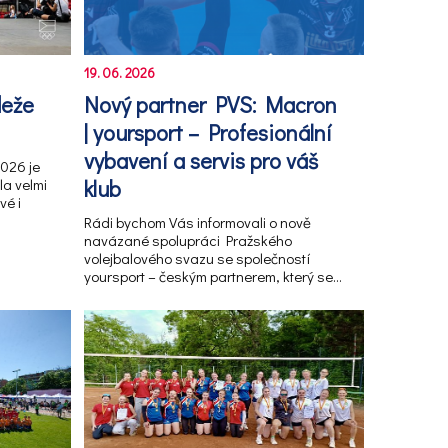
19. 06. 2026
deže
Nový partner PVS: Macron
| yoursport – Profesionální
vybavení a servis pro váš
2026 je
la velmi
klub
vé i
Rádi bychom Vás informovali o nově
navázané spolupráci Pražského
volejbalového svazu se společností
yoursport – českým partnerem, který se…