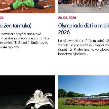
026
26. 06. 2026
da žen (antuka)
Olympiáda dětí a mlá
2026
á sezóna nejvyšší antukové
Pražského přeboru je za námi a
Letní olympiáda dětí a mládeže 
eme týmu TJ Sokol I. Smíchov A,
za námi a pro pražský volejbal by
 svými výkony…
úspěšná. Praha hostila volejbalo
beachvolejbalové…