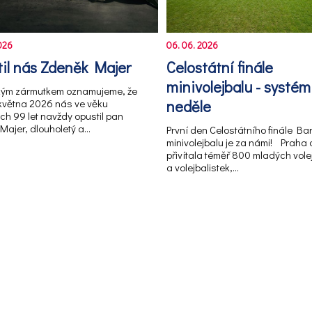
026
06. 06. 2026
il nás Zdeněk Majer
Celostátní finále
minivolejbalu - systém
kým zármutkem oznamujeme, že
 května 2026 nás ve věku
neděle
ch 99 let navždy opustil pan
Majer, dlouholetý a…
První den Celostátního finále B
minivolejbalu je za námi! Praha
přivítala téměř 800 mladých vole
a volejbalistek,…