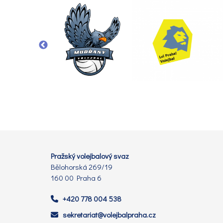
Pražský volejbalový svaz
Bělohorská 269/19
160 00 Praha 6
+420 778 004 538
sekretariat@volejbalpraha.cz