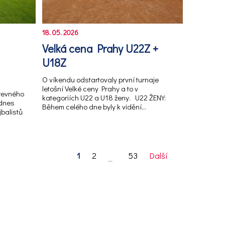
18. 05. 2026
Velká cena Prahy U22Z +
U18Z
O víkendu odstartovaly první turnaje
letošní Velké ceny Prahy a to v
arevného
kategoriích U22 a U18 ženy. U22 ŽENY:
 dnes
Během celého dne byly k vidění…
jbalistů
1
2
53
Další
...