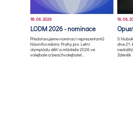
18. 06. 2026
16. 06. 2
LODM 2026 - nominace
Opust
Představujeme nominaci reprezentantů
S hlubo
hlavního města Prahy pro Letní
dne 21.
olympiádu dětí a mládeže 2026 ve
nedožitý
volejbale a beachvolejbale!…
Zdeněk 