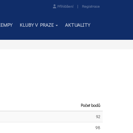
Přihlášení
|
Registrace
KEMPY
KLUBY V PRAZE
AKTUALITY
Počet bodů
92
98