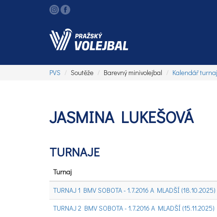
PVS
Soutěže
Barevný minivolejbal
Kalendář turna
JASMINA LUKEŠOVÁ
TURNAJE
Turnaj
TURNAJ 1 BMV SOBOTA - 1.7.2016 A MLADŠÍ (18.10.2025)
TURNAJ 2 BMV SOBOTA - 1.7.2016 A MLADŠÍ (15.11.2025)