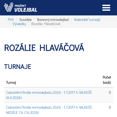
Toggle
PVS
Soutěže
Barevný minivolejbal
Kalendář turnajů
Výsledky
Rozálie Hlaváčová
ROZÁLIE HLAVÁČOVÁ
TURNAJE
Počet
Turnaj
bodů
Celostátní finále minivolejbalu 2026 - 1.7.2017 A MLADŠÍ
0
(6.6.2026)
Celostátní finále minivolejbalu 2026 - 1.7.2017 A MLADŠÍ,
0
NEDĚLE 7.6 (7.6.2026)