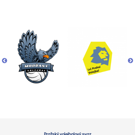
Pražský volejbalový svaz