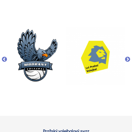
Pražský volejbalový svaz