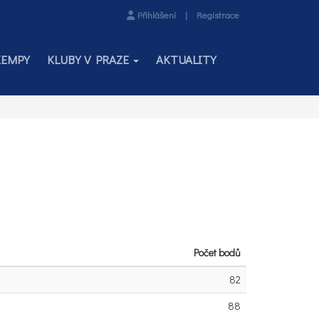
Přihlášení
|
Registrace
KEMPY
KLUBY V PRAZE
AKTUALITY
Počet bodů
82
88