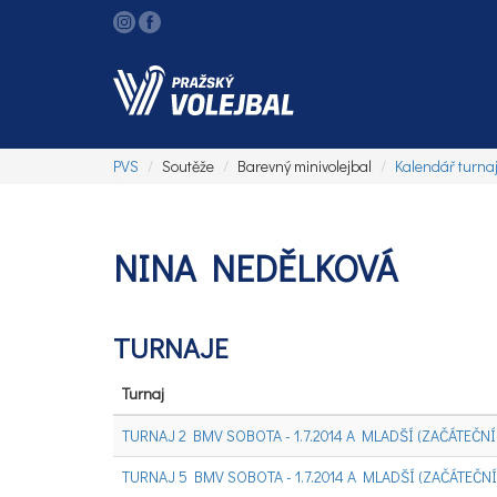
PVS
Soutěže
Barevný minivolejbal
Kalendář turna
NINA NEDĚLKOVÁ
TURNAJE
Turnaj
TURNAJ 2 BMV SOBOTA - 1.7.2014 A MLADŠÍ (ZAČÁTEČNÍCI
TURNAJ 5 BMV SOBOTA - 1.7.2014 A MLADŠÍ (ZAČÁTEČNÍCI