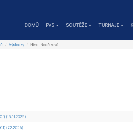
DOMŮ
PVS
SOUTĚŽE
TURNAJE
jů
Výsledky
Nina Nedělková
) (15.11.2025)
) (7.2.2026)