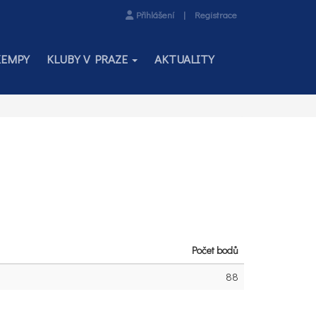
Přihlášení
|
Registrace
KEMPY
KLUBY V PRAZE
AKTUALITY
Počet bodů
88