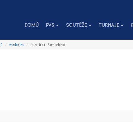
DOMŮ
PVS
SOUTĚŽE
TURNAJE
jů
Výsledky
Karolína Pumprlová