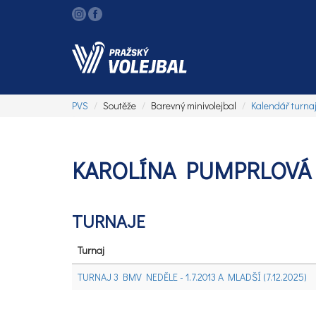
PVS
Soutěže
Barevný minivolejbal
Kalendář turna
KAROLÍNA PUMPRLOVÁ
TURNAJE
Turnaj
TURNAJ 3 BMV NEDĚLE - 1.7.2013 A MLADŠÍ (7.12.2025)