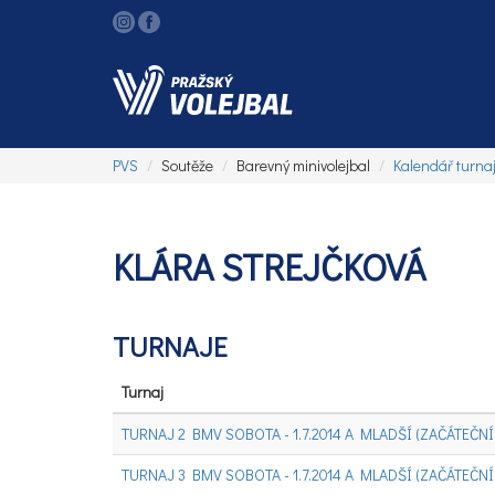
PVS
Soutěže
Barevný minivolejbal
Kalendář turna
KLÁRA STREJČKOVÁ
TURNAJE
Turnaj
TURNAJ 2 BMV SOBOTA - 1.7.2014 A MLADŠÍ (ZAČÁTEČNÍCI
TURNAJ 3 BMV SOBOTA - 1.7.2014 A MLADŠÍ (ZAČÁTEČNÍCI