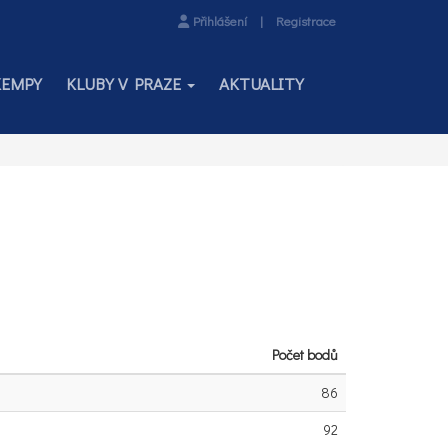
Přihlášení
|
Registrace
KEMPY
KLUBY V PRAZE
AKTUALITY
Počet bodů
86
92