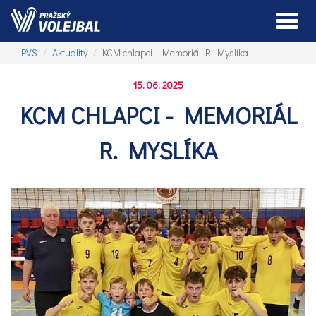
Toggle
PVS
Aktuality
KCM chlapci - Memoriál R. Myslíka
15. 06. 2025
KCM CHLAPCI - MEMORIÁL
R. MYSLÍKA