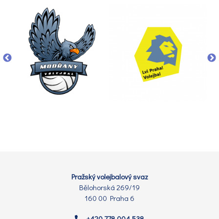
Pražský volejbalový svaz
Bělohorská 269/19
160 00 Praha 6
+420 778 004 538