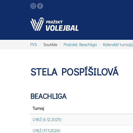
PVS
Soutěže
Pražská Beachliga
Kalendář turnajů
STELA POSPÍŠILOVÁ
BEACHLIGA
Turnaj
U18Ž (6.12.2025)
U18Ž (17.1.2026)