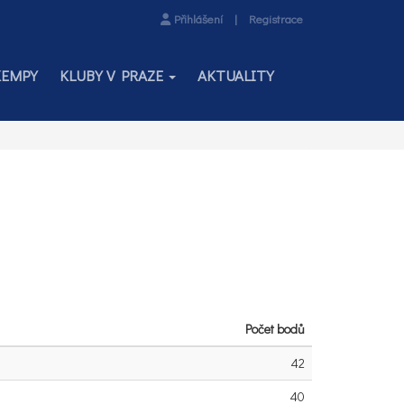
Přihlášení
|
Registrace
KEMPY
KLUBY V PRAZE
AKTUALITY
Počet bodů
42
40