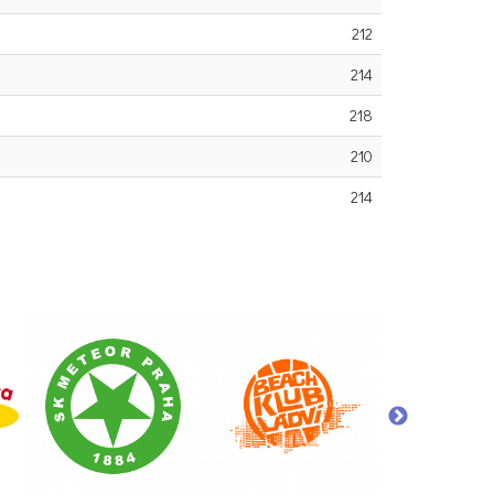
212
214
218
210
214