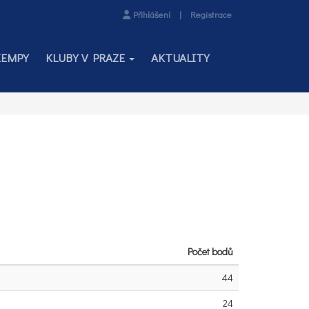
Přihlášení
|
Registrace
KEMPY
KLUBY V PRAZE
AKTUALITY
Počet bodů
44
24