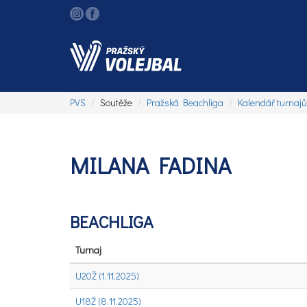
PVS
Soutěže
Pražská Beachliga
Kalendář turnajů
MILANA FADINA
BEACHLIGA
Turnaj
U20Ž (1.11.2025)
U18Ž (8.11.2025)