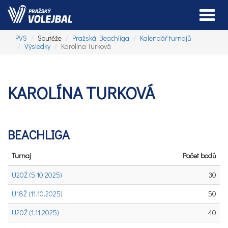
Toggle
PVS
Soutěže
Pražská Beachliga
Kalendář turnajů
Výsledky
Karolína Turková
KAROLÍNA TURKOVÁ
BEACHLIGA
Turnaj
Počet bodů
U20Ž (5.10.2025)
30
U18Ž (11.10.2025)
50
U20Ž (1.11.2025)
40