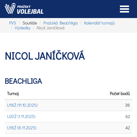
Toggle
PVS
Soutěže
Pražská Beachliga
Kalendář turnajů
Výsledky
Nicol Janíčková
NICOL JANÍČKOVÁ
BEACHLIGA
Turnaj
Počet bodů
U18Ž (11.10.2025)
38
U20Ž (1.11.2025)
62
U18Ž (8.11.2025)
42