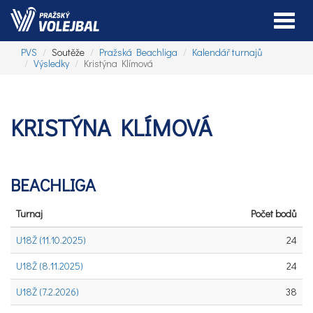
Toggle
PVS
Soutěže
Pražská Beachliga
Kalendář turnajů
Výsledky
Kristýna Klímová
KRISTÝNA KLÍMOVÁ
BEACHLIGA
Turnaj
Počet bodů
U18Ž (11.10.2025)
24
U18Ž (8.11.2025)
24
U18Ž (7.2.2026)
38