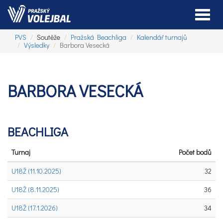
Toggle
PVS
Soutěže
Pražská Beachliga
Kalendář turnajů
Výsledky
Barbora Vesecká
BARBORA VESECKÁ
BEACHLIGA
Turnaj
Počet bodů
U18Ž (11.10.2025)
32
U18Ž (8.11.2025)
36
U18Ž (17.1.2026)
34